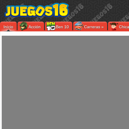
Início
Acción
Ben 10
Carreras
»
Chic