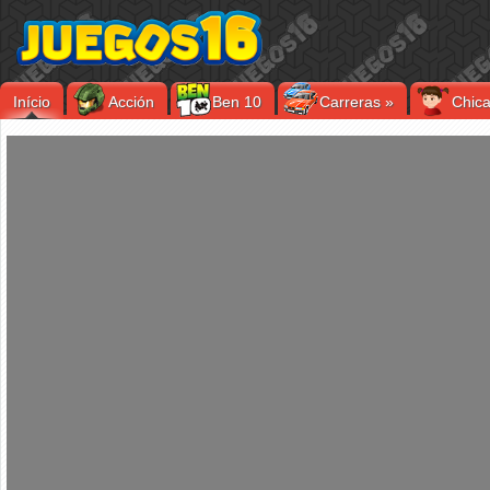
Início
Acción
Ben 10
Carreras
»
Chic