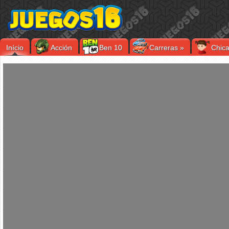
Início
Acción
Ben 10
Carreras
»
Chic