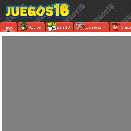
Início
Acción
Ben 10
Carreras
»
Chic