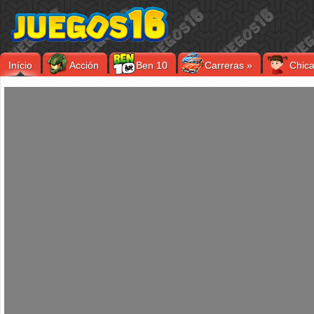
Início
Acción
Ben 10
Carreras
»
Chic