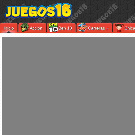
Início
Acción
Ben 10
Carreras
»
Chic