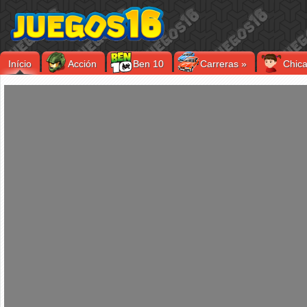
Início
Acción
Ben 10
Carreras
»
Chic