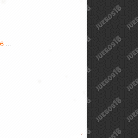
5
...