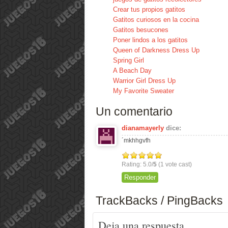
Crear tus propios gatitos
Gatitos curiosos en la cocina
Gatitos besucones
Poner lindos a los gatitos
Queen of Darkness Dress Up
Spring Girl
A Beach Day
Warrior Girl Dress Up
My Favorite Sweater
Un comentario
dianamayerly
dice:
´mkhhgvfh
Rating: 5.0/
5
(1 vote cast)
Responder
TrackBacks / PingBacks
Deja una respuesta