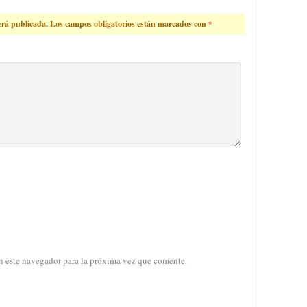
erá publicada.
Los campos obligatorios están marcados con
*
n este navegador para la próxima vez que comente.