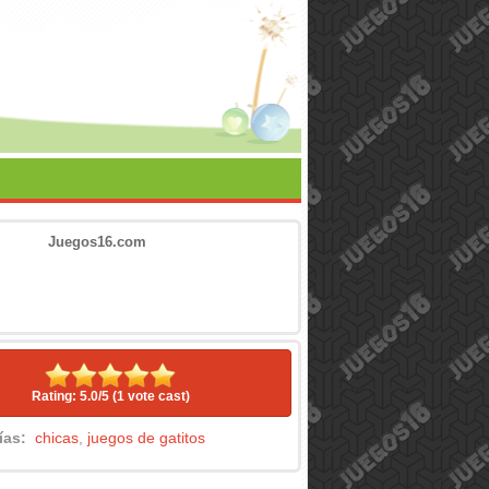
Juegos16.com
Rating: 5.0/
5
(1 vote cast)
rías:
chicas
,
juegos de gatitos