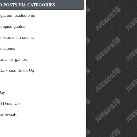
D POSTS VIA CATEGORIES
gatitos recolectores
propios gatitos
riosos en la cocina
esucones
os a los gatitos
Darkness Dress Up
l
Day
rl Dress Up
te Sweater