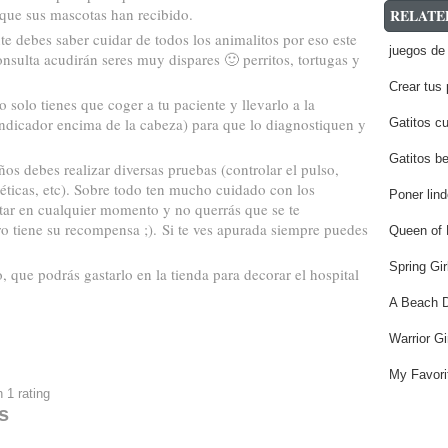
que sus mascotas han recibido.
RELATE
nte debes saber cuidar de todos los animalitos por eso este
juegos de 
onsulta acudirán seres muy dispares 🙂 perritos, tortugas y
Crear tus 
 solo tienes que coger a tu paciente y llevarlo a la
 indicador encima de la cabeza) para que lo diagnostiquen y
Gatitos cu
Gatitos b
os debes realizar diversas pruebas (controlar el pulso,
éticas, etc). Sobre todo ten mucho cuidado con los
Poner lind
tar en cualquier momento y no querrás que se te
o tiene su recompensa ;). Si te ves apurada siempre puedes
Queen of 
Spring Gir
o, que podrás gastarlo en la tienda para decorar el hospital
A Beach 
Warrior Gi
My Favori
n
1
rating
s