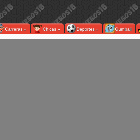
Carreras
»
Chicas
»
Deportes
»
Gumball