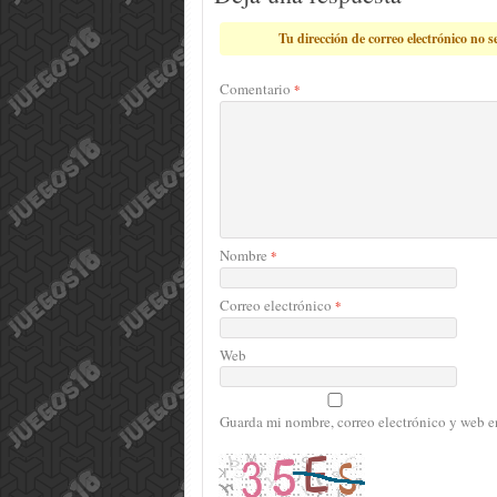
Tu dirección de correo electrónico no s
Comentario
*
Nombre
*
Correo electrónico
*
Web
Guarda mi nombre, correo electrónico y web e