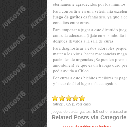
eternamente agradecidos por los mimitos 
Para convertirte en una veterinaria excele
juego de gatitos
es fantástico, ya que a c
conejitos entre otros.
Para empezar a jugar a este divertido juego
consulta adecuada (fíjate en el simbolito
después llévalos a la sala de curas.
Para diagnosticar a estos adorables pequeñ
matar a los virus, hacer resonancias magn
pacientes de urgencias ¡Se pueden presen
amontonen! Sé que es un trabajo duro per
pedir ayuda a Chloe
Por curar a estos bichitos recibirás tu pag
y hacer de él el lugar más acogedor.
Rating: 5.0/
5
(1 vote cast)
juegos de cuidar gatitos
,
5.0
out of
5
based o
Related Posts via Categorie
juegos de gatitos recolectores