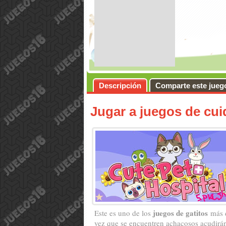
Descripción
Comparte este jueg
Jugar a juegos de cui
juegos de gatitos
Este es uno de los
más 
vez que se encuentren achacosos acudirán 