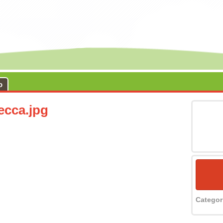
o
ecca.jpg
Catego