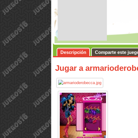
Descripción
Comparte este jueg
Jugar a armarioderob