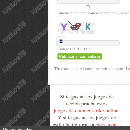
Guarda mi nombre, correo electrónico y web e
Código CAPTCHA
*
This site uses Akismet to reduce spam.
Le
Si te gustan los juegos de
acción prueba estos
juegos de counter strike online
.
Y si te gustan los juegos de
estilo battle royal puedes
jugar a
Uso de cookies