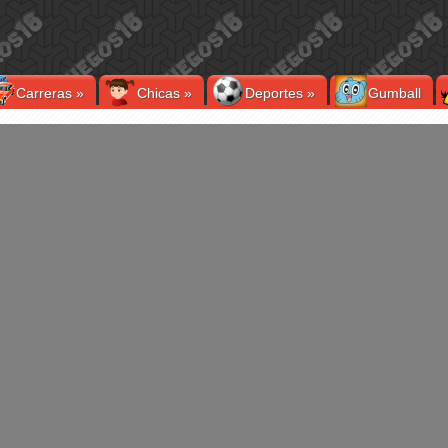
Carreras
»
Chicas
»
Deportes
»
Gumball