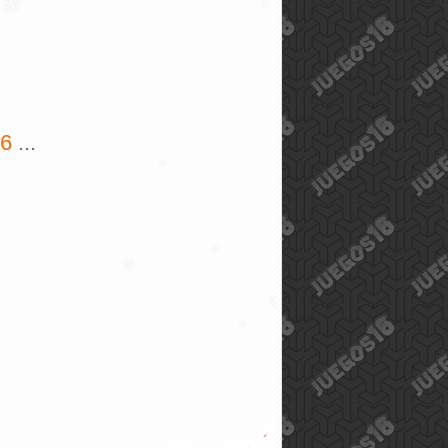
5
...