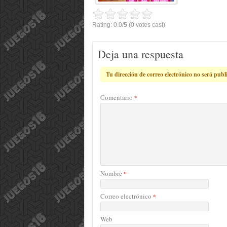
Rating: 0.0/
5
(0 votes cast)
Deja una respuesta
Tu dirección de correo electrónico no será publ
Comentario
*
Nombre
*
Correo electrónico
*
Web