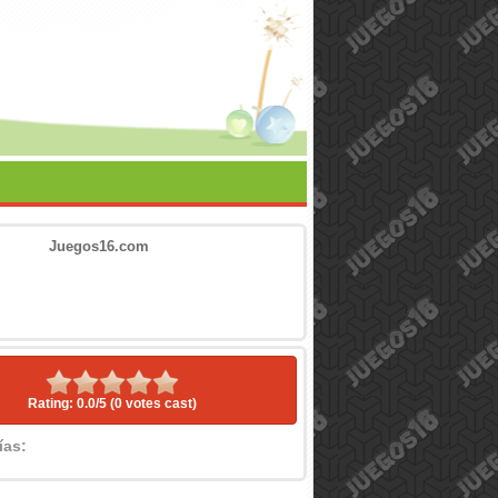
Juegos16.com
Rating: 0.0/
5
(0 votes cast)
rías: